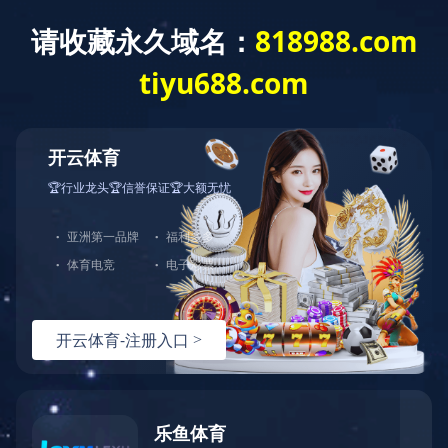
首页
关于我们
资讯中心
业
国际项目